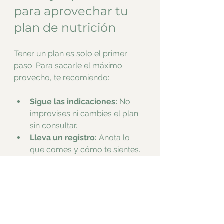
para aprovechar tu 
plan de nutrición
Tener un plan es solo el primer 
paso. Para sacarle el máximo 
provecho, te recomiendo:
Sigue las indicaciones:
 No 
improvises ni cambies el plan 
sin consultar.
Lleva un registro:
 Anota lo 
que comes y cómo te sientes.
Haz preguntas:
 No dudes en 
aclarar cualquier duda con tu 
nutricionista.
Sé constante:
 La alimentación 
saludable es un hábito que se 
construye día a día.